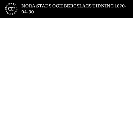
Till startsidan
NORA STADS OCH BERGSLAGS TIDNING 1870-
04-30
1
/
4