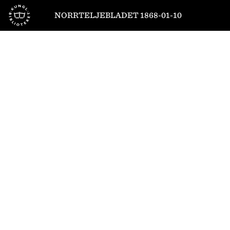
Till startsidan
NORRTELJEBLADET 1868-01-10
1
/
4