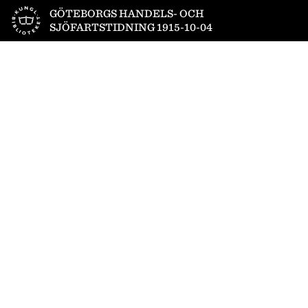
Till startsidan
GÖTEBORGS HANDELS- OCH
SJÖFARTSTIDNING 1915-10-04
1
/
16