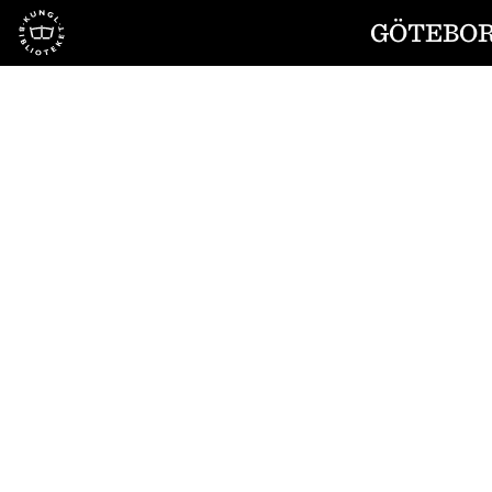
Till startsidan
GÖTEBOR
1
/
14