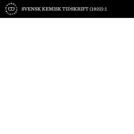
Till startsidan
SVENSK KEMISK TIDSKRIFT (1922):1
1
/
64