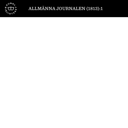
Till startsidan
ALLMÄNNA JOURNALEN (1813):1
1
/
4