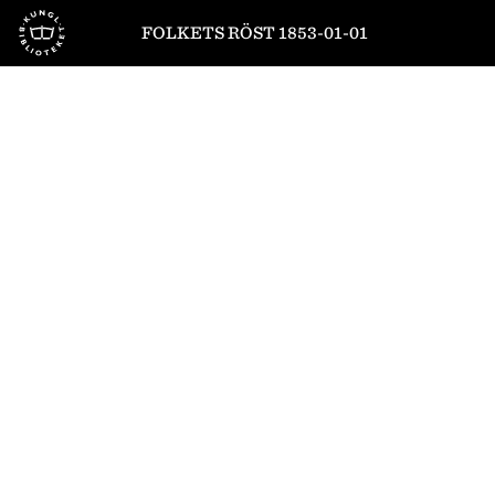
Till startsidan
FOLKETS RÖST 1853-01-01
1
/
4