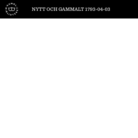
Till startsidan
NYTT OCH GAMMALT 1793-04-03
1
/
8