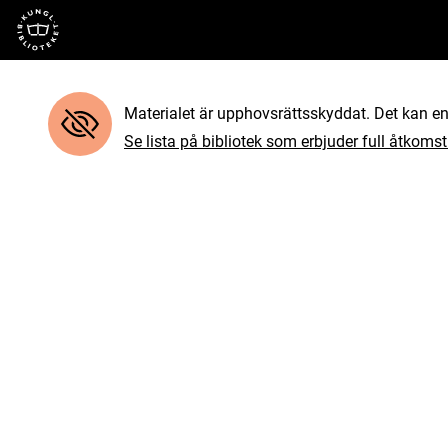
Till startsidan
Materialet är upphovsrättsskyddat. Det kan end
Se lista på bibliotek som erbjuder full åtkomst