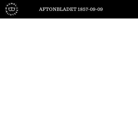
Till startsidan
AFTONBLADET 1857-09-09
1
/
4