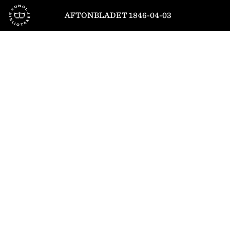
Till startsidan
AFTONBLADET 1846-04-03
1
/
4