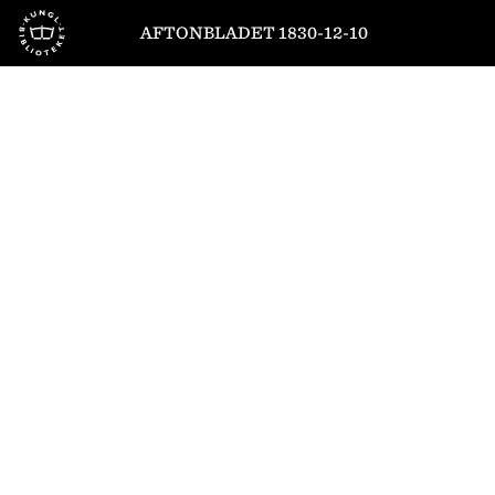
Till startsidan
AFTONBLADET 1830-12-10
1
/
4