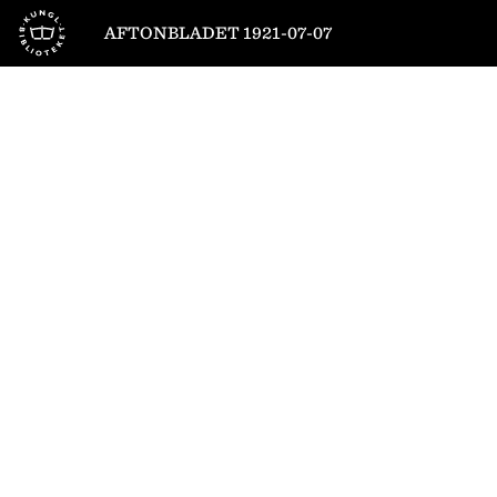
Till startsidan
AFTONBLADET 1921-07-07
1
/
12