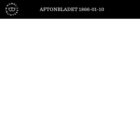
Till startsidan
AFTONBLADET 1866-01-10
1
/
4