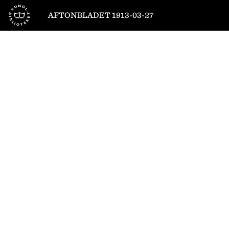
Till startsidan
AFTONBLADET 1913-03-27
1
/
12