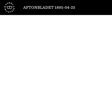
Till startsidan
AFTONBLADET 1895-04-25
1
/
4