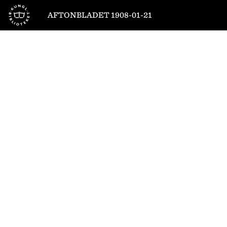
Till startsidan
AFTONBLADET 1908-01-21
1
/
6