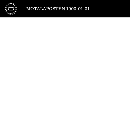
Till startsidan
MOTALAPOSTEN 1903-01-31
1
/
4