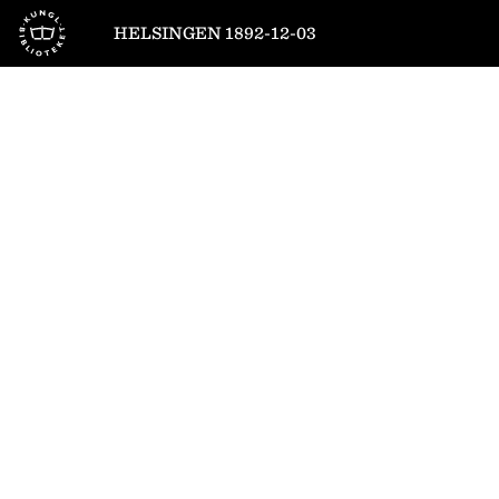
Till startsidan
HELSINGEN 1892-12-03
1
/
4