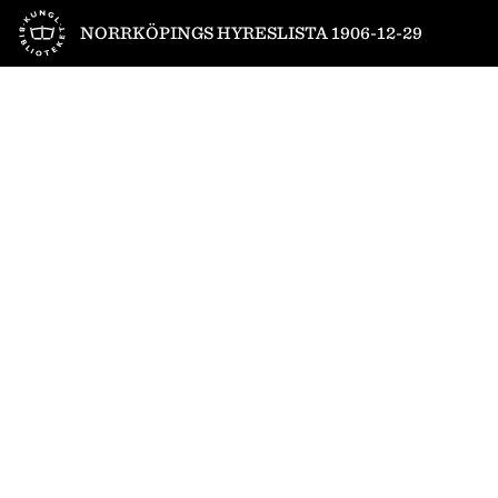
Till startsidan
NORRKÖPINGS HYRESLISTA 1906-12-29
1
/
2