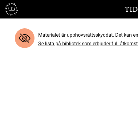
Till startsidan
TID
Materialet är upphovsrättsskyddat. Det kan end
Se lista på bibliotek som erbjuder full åtkomst