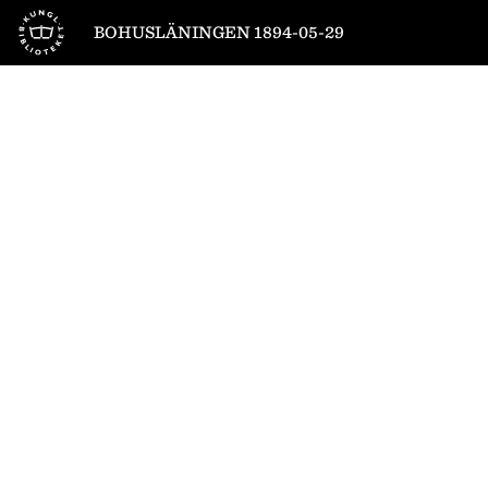
Till startsidan
BOHUSLÄNINGEN 1894-05-29
1
/
4