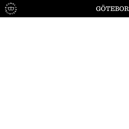
Till startsidan
GÖTEBORG
1
/
4