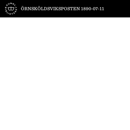
Till startsidan
ÖRNSKÖLDSVIKSPOSTEN 1890-07-11
1
/
4