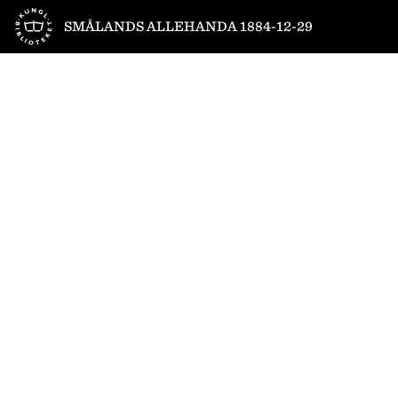
Till startsidan
SMÅLANDS ALLEHANDA 1884-12-29
1
/
4