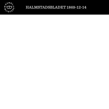
Till startsidan
HALMSTADSBLADET 1869-12-14
1
/
4