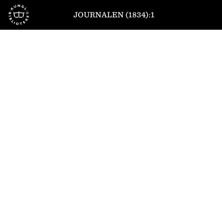
Till startsidan
JOURNALEN (1834):1
1
/
4