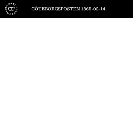
Till startsidan
GÖTEBORGSPOSTEN 1865-02-14
1
/
4