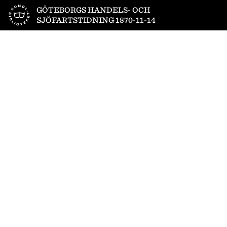
Till startsidan
GÖTEBORGS HANDELS- OCH
SJÖFARTSTIDNING 1870-11-14
1
/
4