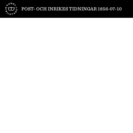
Till startsidan
POST- OCH INRIKES TIDNINGAR 1856-07-10
1
/
4