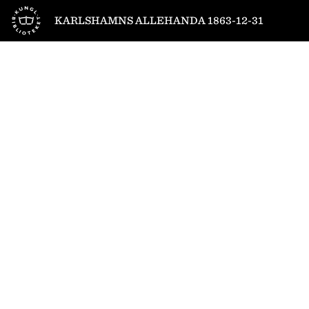
Till startsidan
KARLSHAMNS ALLEHANDA 1863-12-31
1
/
4