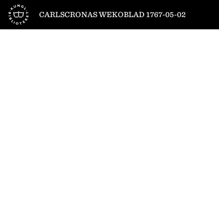
Till startsidan
CARLSCRONAS WEKOBLAD 1767-05-02
1
/
4