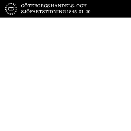
Till startsidan
GÖTEBORGS HANDELS- OCH
SJÖFARTSTIDNING 1845-01-29
1
/
4