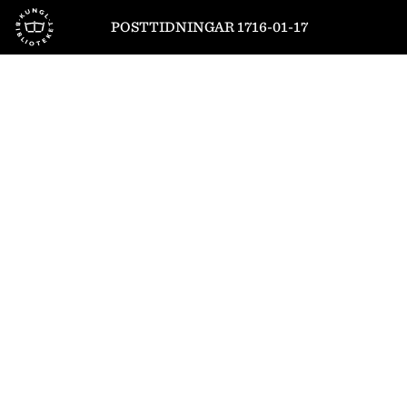
Till startsidan
POSTTIDNINGAR 1716-01-17
1
/
4