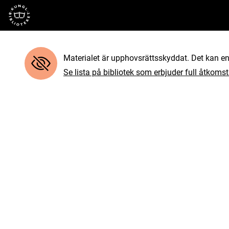
Till startsidan
Materialet är upphovsrättsskyddat. Det kan end
Se lista på bibliotek som erbjuder full åtkomst