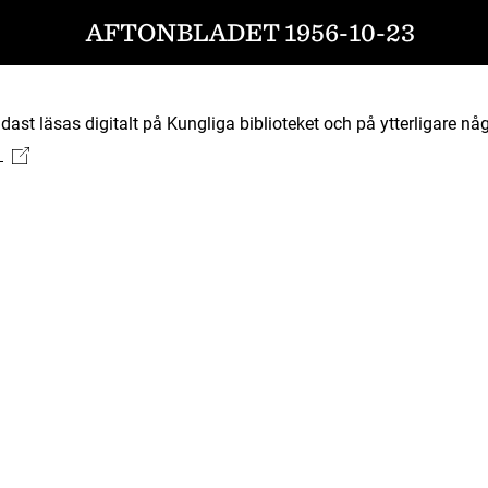
AFTONBLADET 1956-10-23
ast läsas digitalt på Kungliga biblioteket och på ytterligare någ