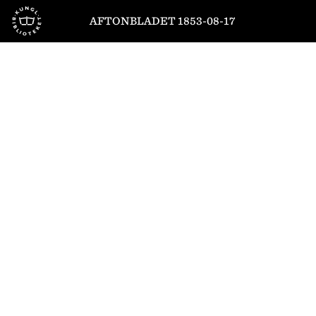
Till startsidan
AFTONBLADET 1853-08-17
1
/
4