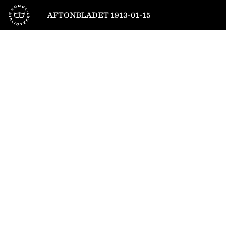
Till startsidan
AFTONBLADET 1913-01-15
1
/
10