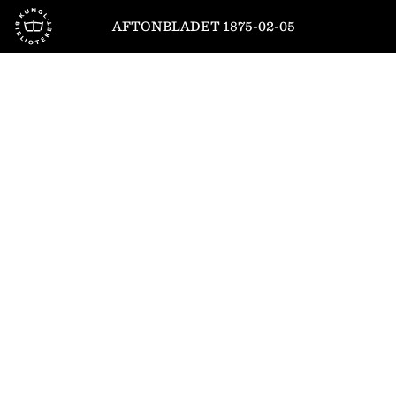
Till startsidan
AFTONBLADET 1875-02-05
1
/
4