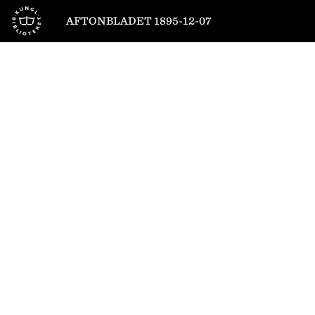
Till startsidan
AFTONBLADET 1895-12-07
1
/
8