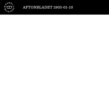
Till startsidan
AFTONBLADET 1903-01-10
1
/
6