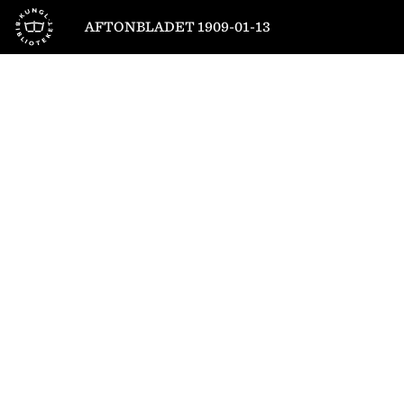
Till startsidan
AFTONBLADET 1909-01-13
1
/
8