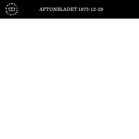
Till startsidan
AFTONBLADET 1873-12-29
1
/
4