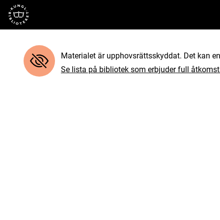
Till startsidan
Materialet är upphovsrättsskyddat. Det kan end
Se lista på bibliotek som erbjuder full åtkomst