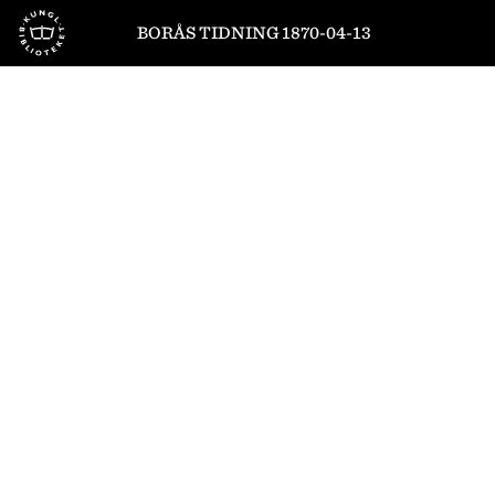
Till startsidan
BORÅS TIDNING 1870-04-13
1
/
4