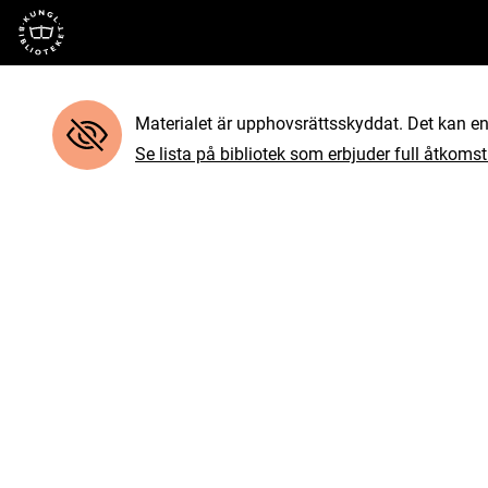
Till startsidan
Materialet är upphovsrättsskyddat. Det kan end
Se lista på bibliotek som erbjuder full åtkomst