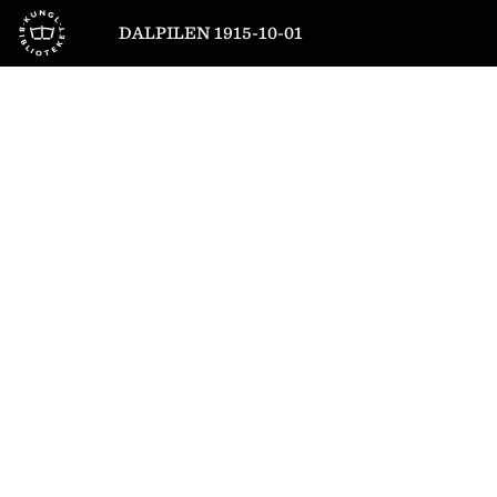
Till startsidan
DALPILEN 1915-10-01
1
/
8