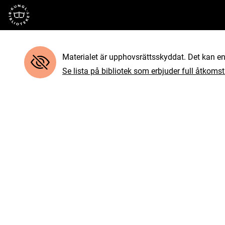
Till startsidan
Materialet är upphovsrättsskyddat. Det kan end
Se lista på bibliotek som erbjuder full åtkomst