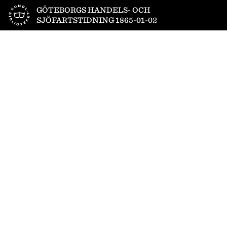
Till startsidan
GÖTEBORGS HANDELS- OCH
SJÖFARTSTIDNING 1865-01-02
1
/
4