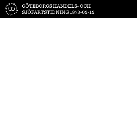
Till startsidan
GÖTEBORGS HANDELS- OCH
SJÖFARTSTIDNING 1873-02-12
1
/
4