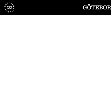
Till startsidan
GÖTEBORG
1
/
4